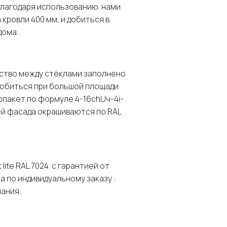
благодаря использованию нами
кровли 400 мм, и добиться в
ома.
ство между стёклами заполнено
добиться при большой площади
пакет по формуле 4-16chUч-4i-
рей фасада окрашиваются по RAL
lite RAL 7024 с гарантией от
 по индивидуальному заказу :
мания.