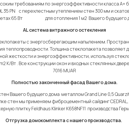
соким требованиям по энергоэффективности класса А+ 
35 PN с перехлестным утеплением стен 300 мм и скатов 
четах 65 Вт для отопления 1 м2 Вашего будущего д
AL
система витражного остекления
теклопакеты с энергосберегающим напылением. Простран
ия теплопроводности. Толщина стеклопакета позволяет 
ной жесткости и энергоэффективности, используя стекло
 m2 K/Bт . Все конструкции окон и входных стеклянных две
7016 MUAR
Полностью законченный фасад Вашего дома.
тен Вашего будущего дома металлом Grand Line 0,5 Quarzit 
елке стен мы применяем фиброцементный сайдинг CEDRAL, а
ерную плитку Feldhaus Klinker К658NF11 производства Гер
Отгрузка домокомплекта с нашего производства.