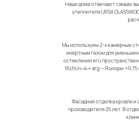
Наши дома отвечают самым вы
утеплителя URSA GLASSWOOL 
рас
Мы используем 2-х камерные с
инертным газом для уменьшен
остекления его пространствен
16chUч-4i + arg — Roнорм =0,75
Фасадная отделка кровли и с
производителя 25 лет. В отд
клинк