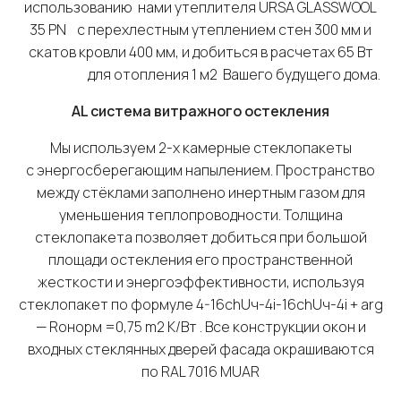
использованию нами утеплителя URSA GLASSWOOL
35 PN с перехлестным утеплением стен 300 мм и
скатов кровли 400 мм, и добиться в расчетах 65 Вт
для отопления 1 м2 Вашего будущего дома.
AL
система витражного остекления
Мы используем 2-х камерные стеклопакеты
с энергосберегающим напылением. Пространство
между стёклами заполнено инертным газом для
уменьшения теплопроводности. Толщина
стеклопакета позволяет добиться при большой
площади остекления его пространственной
жесткости и энергоэффективности, используя
стеклопакет по формуле 4-16chUч-4i-16chUч-4i + arg
— Roнорм =0,75 m2 K/Bт . Все конструкции окон и
входных стеклянных дверей фасада окрашиваются
по RAL 7016 MUAR