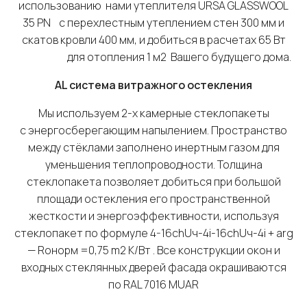
использованию нами утеплителя URSA GLASSWOOL
35 PN с перехлестным утеплением стен 300 мм и
скатов кровли 400 мм, и добиться в расчетах 65 Вт
для отопления 1 м2 Вашего будущего дома.
AL
система витражного остекления
Мы используем 2-х камерные стеклопакеты
с энергосберегающим напылением. Пространство
между стёклами заполнено инертным газом для
уменьшения теплопроводности. Толщина
стеклопакета позволяет добиться при большой
площади остекления его пространственной
жесткости и энергоэффективности, используя
стеклопакет по формуле 4-16chUч-4i-16chUч-4i + arg
— Roнорм =0,75 m2 K/Bт . Все конструкции окон и
входных стеклянных дверей фасада окрашиваются
по RAL 7016 MUAR