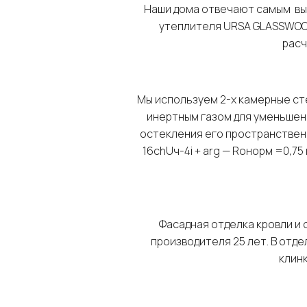
Наши дома отвечают самым вы
утеплителя URSA GLASSWOOL 
рас
Мы используем 2-х камерные с
инертным газом для уменьшен
остекления его пространствен
16chUч-4i + arg — Roнорм =0,75
Фасадная отделка кровли и с
производителя 25 лет. В отд
клинк