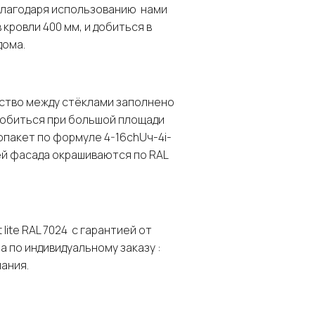
благодаря использованию нами
кровли 400 мм, и добиться в
ома.
ство между стёклами заполнено
добиться при большой площади
пакет по формуле 4-16chUч-4i-
рей фасада окрашиваются по RAL
lite RAL 7024 с гарантией от
 по индивидуальному заказу :
мания.