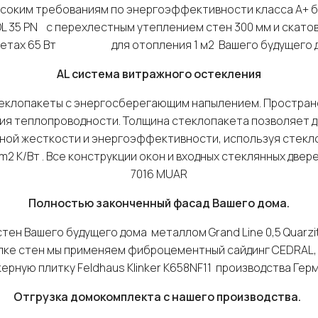
соким требованиям по энергоэффективности класса А+ 
35 PN с перехлестным утеплением стен 300 мм и скатов 
четах 65 Вт для отопления 1 м2 Вашего будущего д
AL
система витражного остекления
теклопакеты с энергосберегающим напылением. Простран
ия теплопроводности. Толщина стеклопакета позволяет 
ной жесткости и энергоэффективности, используя стекло
 m2 K/Bт . Все конструкции окон и входных стеклянных две
7016 MUAR
Полностью законченный фасад Вашего дома.
тен Вашего будущего дома металлом Grand Line 0,5 Quarzit 
елке стен мы применяем фиброцементный сайдинг CEDRAL, а
ерную плитку Feldhaus Klinker К658NF11 производства Гер
Отгрузка домокомплекта с нашего производства.