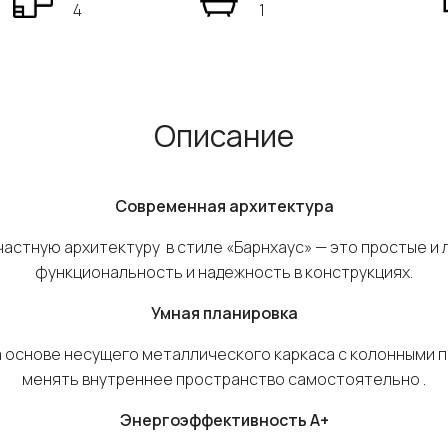
4
1
Описание
Современная архитектура
частную архитектуру в стиле «Барнхаус» — это простые и
функциональность и надежность в конструкциях.
Умная планировка
 основе несущего металлического каркаса с колонными 
менять внутреннее пространство самостоятельно .
Энергоэффективность
A
+